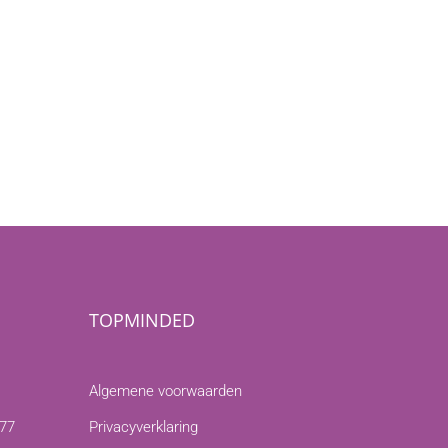
TOPMINDED
Algemene voorwaarden
277
Privacyverklaring