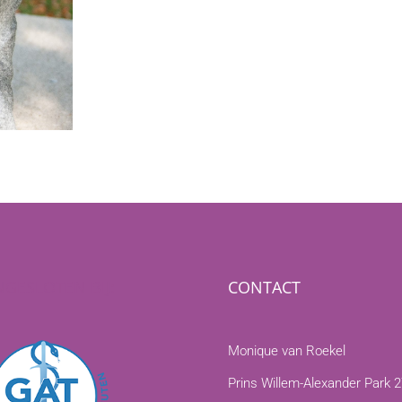
GESLOTEN BIJ:
CONTACT
Monique van Roekel
Prins Willem-Alexander Park 