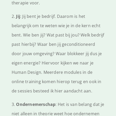
therapie voor.
2.
Jij
: Jij bent je bedrijf. Daarom is het
belangrijk om te weten wie je in de kern echt
bent. Wie ben jij? Wat past bij jou? Welk bedrijf
past hierbij? Waar ben jij geconditioneerd
door jouw omgeving? Waar blokkeer jij dus je
eigen energie? Hiervoor kijken we naar je
Human Design. Meerdere modules in de
online training komen hierop terug en ook in
de sessies besteed ik hier aandacht aan.
3.
Ondernemerschap
: Het is van belang dat je
niet alleen in theorie weet hoe ondernemen