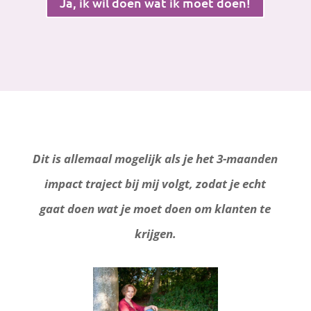
Ja, ik wil doen wat ik moet doen!
Dit is allemaal mogelijk als je het 3-maanden
impact traject bij mij volgt, zodat je echt
gaat doen wat je moet doen om klanten te
krijgen.