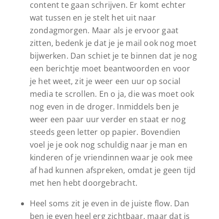
content te gaan schrijven. Er komt echter
wat tussen en je stelt het uit naar
zondagmorgen. Maar als je ervoor gaat
zitten, bedenk je dat je je mail ook nog moet
bijwerken. Dan schiet je te binnen dat je nog
een berichtje moet beantwoorden en voor
je het weet, zit je weer een uur op social
media te scrollen. En o ja, die was moet ook
nog even in de droger. Inmiddels ben je
weer een paar uur verder en staat er nog
steeds geen letter op papier. Bovendien
voel je je ook nog schuldig naar je man en
kinderen of je vriendinnen waar je ook mee
af had kunnen afspreken, omdat je geen tijd
met hen hebt doorgebracht.
Heel soms zit je even in de juiste flow. Dan
ben je even heel erg zichtbaar, maar dat is