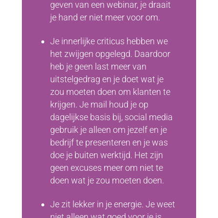
geven van een webinar, je draait
je hand er niet meer voor om.
Je innerlijke criticus hebben we
het zwijgen opgelegd. Daardoor
heb je geen last meer van
uitstelgedrag en je doet wat je
zou moeten doen om klanten te
krijgen. Je mail houd je op
dagelijkse basis bij, social media
gebruik je alleen om jezelf en je
bedrijf te presenteren en je was
doe je buiten werktijd. Het zijn
geen excuses meer om niet te
doen wat je zou moeten doen.
Je zit lekker in je energie. Je weet
niet alleen wat goed voor je is,