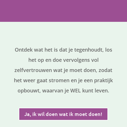
Ontdek wat het is dat je tegenhoudt, los
het op
en doe vervolgens vol
zelfvertrouwen wat je moet doen, zodat
het weer gaat stromen en je een praktijk
opbouwt, waarvan je WEL kunt leven.
Ja, ik wil doen wat ik moet doen!