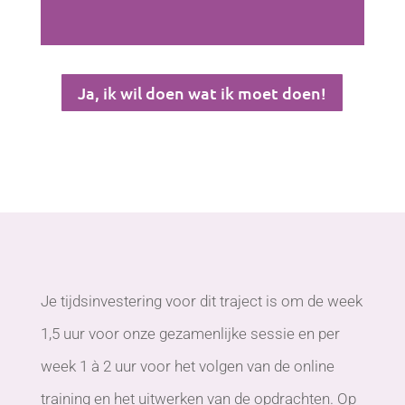
Ja, ik wil doen wat ik moet doen!
Je tijdsinvestering voor dit traject is om de week
1,5 uur voor onze gezamenlijke sessie en per
week 1 à 2 uur voor het volgen van de online
training en het uitwerken van de opdrachten. Op