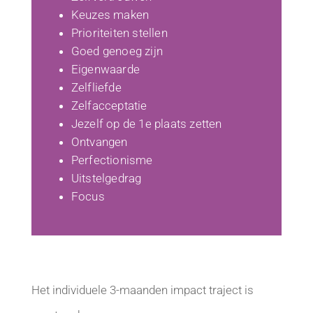
Keuzes maken
Prioriteiten stellen
Goed genoeg zijn
Eigenwaarde
Zelfliefde
Zelfacceptatie
Jezelf op de 1e plaats zetten
Ontvangen
Perfectionisme
Uitstelgedrag
Focus
Het individuele 3-maanden impact traject is