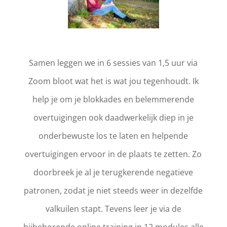
Samen leggen we in 6 sessies van 1,5 uur via
Zoom bloot wat het is wat jou tegenhoudt. Ik
help je om je blokkades en belemmerende
overtuigingen ook daadwerkelijk diep in je
onderbewuste los te laten en helpende
overtuigingen ervoor in de plaats te zetten. Zo
doorbreek je al je terugkerende negatieve
patronen, zodat je niet steeds weer in dezelfde
valkuilen stapt. Tevens leer je via de