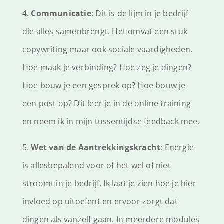
4.
Communicatie
: Dit is de lijm in je bedrijf
die alles samenbrengt. Het omvat een stuk
copywriting maar ook sociale vaardigheden.
Hoe maak je verbinding? Hoe zeg je dingen?
Hoe bouw je een gesprek op? Hoe bouw je
een post op? Dit leer je in de online training
en neem ik in mijn tussentijdse feedback mee.
5.
Wet van de Aantrekkingskracht
: Energie
is allesbepalend voor of het wel of niet
stroomt in je bedrijf. Ik laat je zien hoe je hier
invloed op uitoefent en ervoor zorgt dat
dingen als vanzelf gaan. In meerdere modules