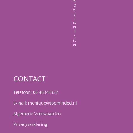
e:
g
at
g
e
sc
hi
ll
e
n.
nl
CONTACT
Telefoon:
06 46345332
E-mail:
monique@topminded.nl
Algemene Voorwaarden
Privacyverklaring